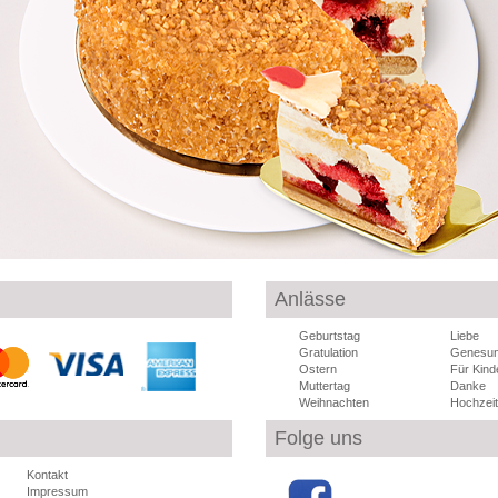
Anlässe
Geburtstag
Liebe
Gratulation
Genesu
Ostern
Für Kind
Muttertag
Danke
Weihnachten
Hochzeit
Folge uns
Kontakt
Impressum