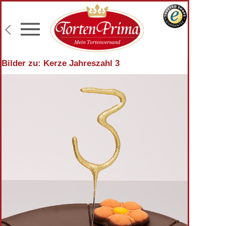
Konditor-Qualität
Torten mit Wunschtext
Fototorten
Lieferung an Wunschadresse
Bilder zu: Kerze Jahreszahl 3