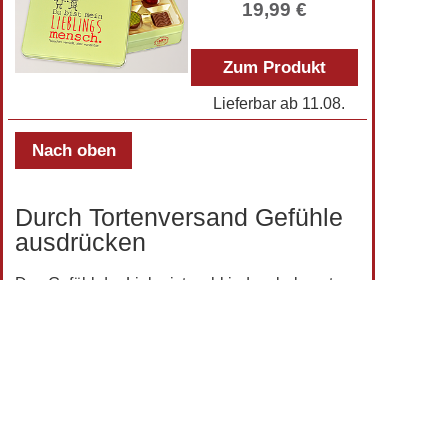
19,99 €
Zum Produkt
Lieferbar ab
11.08.
Nach oben
Durch Tortenversand Gefühle
ausdrücken
Das Gefühl der Liebe ist wohl jedem bekannt –
ob in Bezug auf die Partnerliebe, familiäre Liebe
oder auch Nächstenliebe. Im Allgemeinen ist es
eine Bezeichnung für eine starke Zuneigung und
Wertschätzung gegenüber einem anderen
Menschen.
Liebe kann auf den unterschiedlichsten Wegen
ausgedrückt werden. Ob durch eine kleine
Geste, liebe Worte oder auch ein schönes