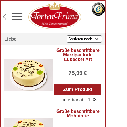
Konditor-Qualität
Torten mit Wunschtext
Fototorten
Lieferung an Wunschadresse
Liebe
Große beschriftbare
Marzipantorte
Lübecker Art
75,99 €
Zum Produkt
Lieferbar ab
11.08.
Große beschriftbare
Mohntorte