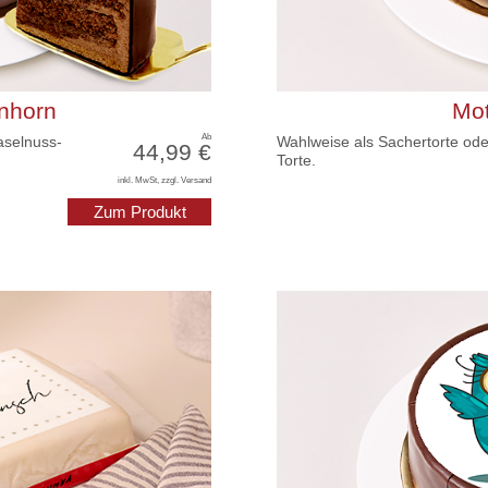
inhorn
Mot
Ab
aselnuss-
Wahlweise als Sachertorte ode
44,99 €
Torte.
inkl. MwSt, zzgl. Versand
Zum Produkt