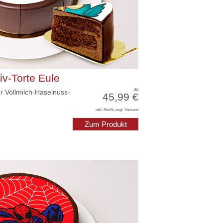
iv-Torte Eule
Ab
r Vollmilch-Haselnuss-
45,99 €
inkl. MwSt, zzgl. Versand
Zum Produkt