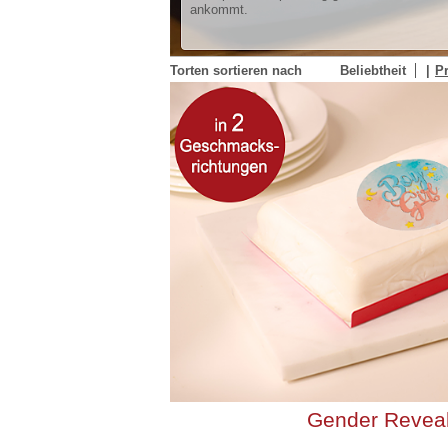
ankommt.
Torten sortieren nach
Beliebtheit
Pr
Gender Reveal