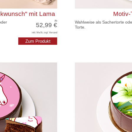
ückwunsch" mit Lama
Motiv-
Ab
oder
Wahlweise als Sachertorte ode
52,99 €
Torte.
inkl. MwSt, zzgl. Versand
Zum Produkt