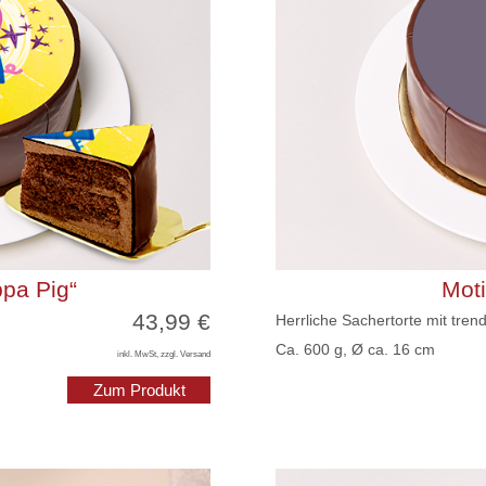
ppa Pig“
Mot
43,99 €
Herrliche Sachertorte mit tren
Ca. 600 g, Ø ca. 16 cm
inkl. MwSt, zzgl. Versand
Zum Produkt