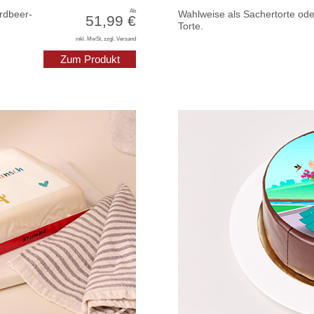
Ab
rdbeer-
Wahlweise als Sachertorte ode
51,99 €
Torte.
inkl. MwSt, zzgl. Versand
Zum Produkt