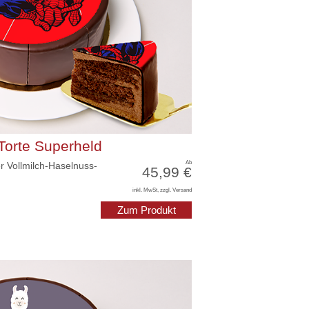
Torte Superheld
Ab
r Vollmilch-Haselnuss-
45,99 €
inkl. MwSt, zzgl. Versand
Zum Produkt