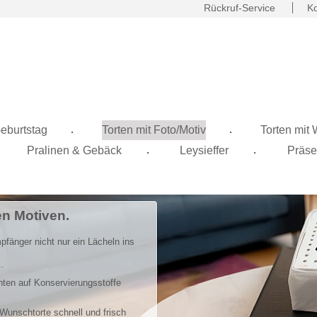
Rückruf-Service
Ko
.
.
eburtstag
Torten mit Foto/Motiv
Torten mit
.
.
Pralinen & Gebäck
Leysieffer
Präse
en Motiven.
änger nicht nur ein Lächeln ins
..
hten auf Konservierungsstoffe
 Wunschtorte schnell und frisch