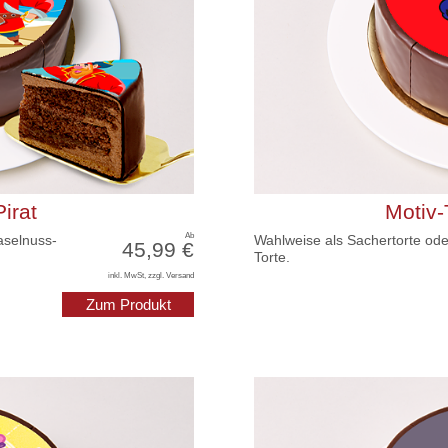
irat
Motiv-
Ab
aselnuss-
Wahlweise als Sachertorte ode
45,99 €
Torte.
inkl. MwSt, zzgl. Versand
Zum Produkt