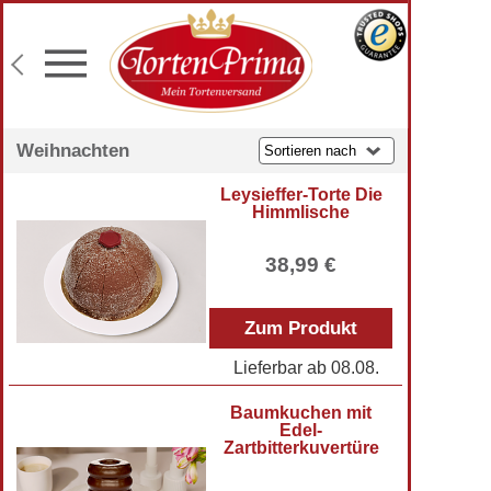
Konditor-Qualität
Torten mit Wunschtext
Fototorten
Lieferung an Wunschadresse
Weihnachten
Leysieffer-Torte Die
Himmlische
38,99 €
Zum Produkt
Lieferbar ab
08.08.
Baumkuchen mit
Edel-
Zartbitterkuvertüre