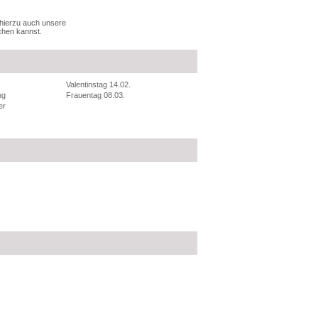
 hierzu auch unsere
chen kannst.
Valentinstag 14.02.
ng
Frauentag 08.03.
er