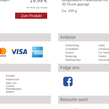
19,99 €
ndigen
Ausgefallene Präsentdose mit
3D Druck geprägt.
inkl. MwSt, zzgl. Versand
Ca. 150 g
Zum Produkt
Anlässe
Geburtstag
Liebe
Gratulation
Genesu
Ostern
Für Kind
Muttertag
Danke
Weihnachten
Hochzeit
Folge uns
Kontakt
Impressum
Über uns
Cookie
Einstellungen
ändern
Besuche auch