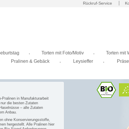
Rückruf-Service
Ko
.
.
eburtstag
Torten mit Foto/Motiv
Torten mit
.
.
Pralinen & Gebäck
Leysieffer
Präse
-Pralinen in Manufakturarbeit
 nur die besten Zutaten
Haselnüsse – alle Zutaten
hem Anbau.
en ohne Konservierungsstoffe,
 hergestellt. Alle Pralinen hier
en Bio-Siegel Anforderungen.