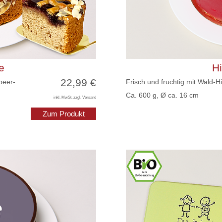
e
H
22,99 €
beer-
Frisch und fruchtig mit Wald-
Ca. 600 g, Ø ca. 16 cm
inkl. MwSt, zzgl. Versand
Zum Produkt