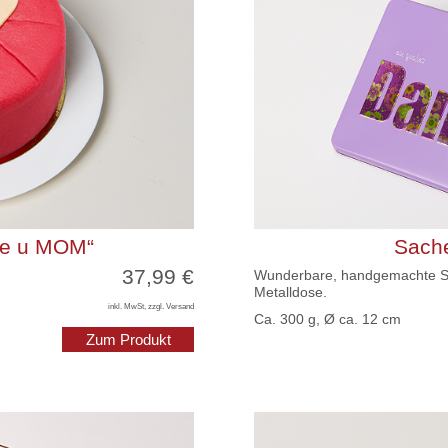
ove u MOM“
Sache
37,99 €
Wunderbare, handgemachte Sac
Metalldose.
inkl. MwSt, zzgl. Versand
Ca. 300 g, Ø ca. 12 cm
Zum Produkt