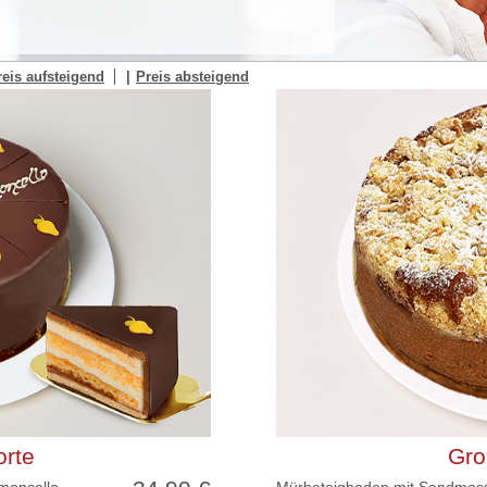
reis aufsteigend
Preis absteigend
orte
Gro