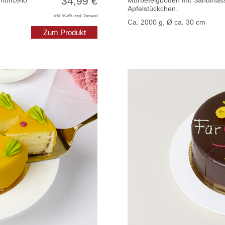
34,99 €
imoncello
Mürbeteigboden mit Sandmass
Apfelstückchen.
inkl. MwSt, zzgl. Versand
Ca. 2000 g, Ø ca. 30 cm
Zum Produkt