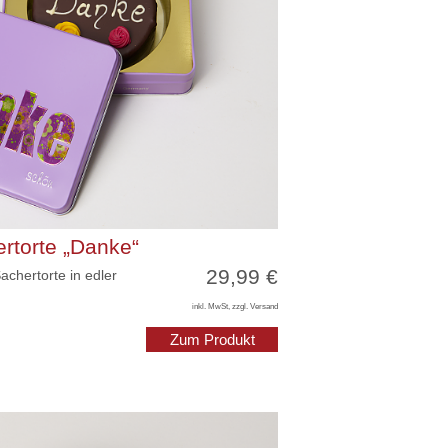
rtorte „Danke“
29,99 €
hertorte in edler
inkl. MwSt, zzgl. Versand
Zum Produkt