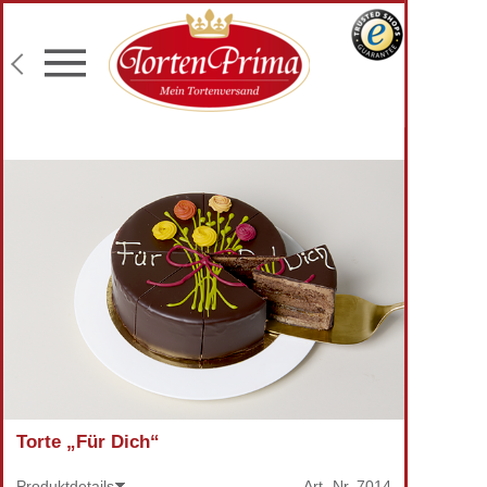
Konditor-Qualität
Torten mit Wunschtext
Fototorten
Lieferung an Wunschadresse
Torte „Für Dich“
Produktdetails
Art.-Nr.
7014