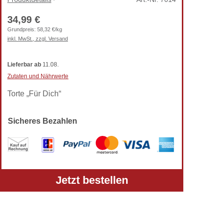
34,99 €
Grundpreis:
58,32 €/kg
inkl. MwSt., zzgl. Versand
Lieferbar
ab
11.08.
Zutaten und Nährwerte
Torte „Für Dich“
Sicheres Bezahlen
Alle Preise verstehen sich inkl. gesetzlicher MwSt.
Jetzt bestellen
und zzgl. Versandkosten.
Telefon: +49 (0) 5303-50 68 990
Zur klassischen TortenPrima-Ansicht wechseln