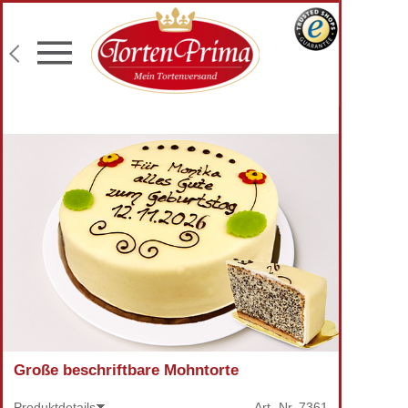
Konditor-Qualität
Torten mit Wunschtext
Fototorten
Lieferung an Wunschadresse
Große beschriftbare Mohntorte
Produktdetails
Art.-Nr.
7361