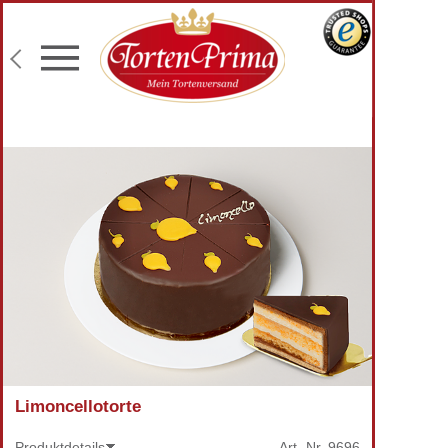
Konditor-Qualität
Torten mit Wunschtext
Fototorten
Lieferung an Wunschadresse
Limoncellotorte
Produktdetails
Art.-Nr.
9696