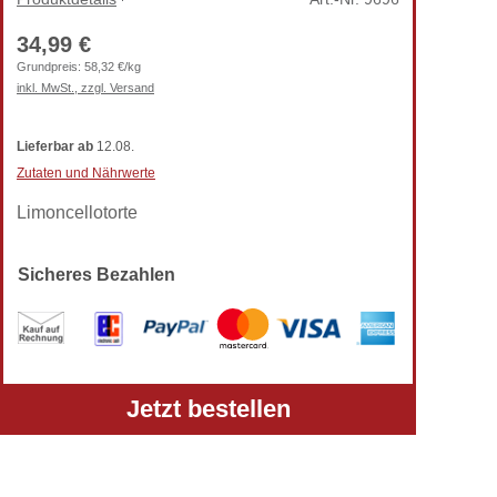
34,99 €
Grundpreis:
58,32 €/kg
inkl. MwSt., zzgl. Versand
Lieferbar
ab
12.08.
Zutaten und Nährwerte
Limoncellotorte
Sicheres Bezahlen
Alle Preise verstehen sich inkl. gesetzlicher MwSt.
Jetzt bestellen
und zzgl. Versandkosten.
Telefon: +49 (0) 5303-50 68 990
Zur klassischen TortenPrima-Ansicht wechseln