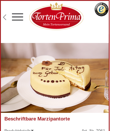
Konditor-Qualität
Torten mit Wunschtext
Fototorten
Lieferung an Wunschadresse
Beschriftbare Marzipantorte
Produktdetails
Art.-Nr.
7061