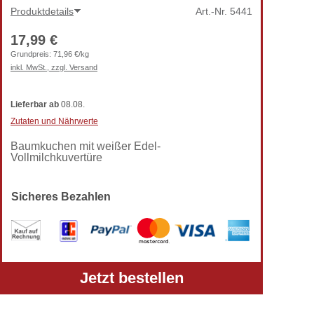
Produktdetails
Art.-Nr.
5441
17,99 €
Grundpreis:
71,96 €/kg
inkl. MwSt., zzgl. Versand
Lieferbar
ab
08.08.
Zutaten und Nährwerte
Baumkuchen mit weißer Edel-
Vollmilchkuvertüre
Sicheres Bezahlen
Alle Preise verstehen sich inkl. gesetzlicher MwSt.
Jetzt bestellen
und zzgl. Versandkosten.
Telefon: +49 (0) 5303-50 68 990