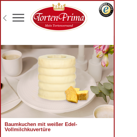
Konditor-Qualität
Torten mit Wunschtext
Fototorten
Lieferung an Wunschadresse
Baumkuchen mit weißer Edel-
Vollmilchkuvertüre