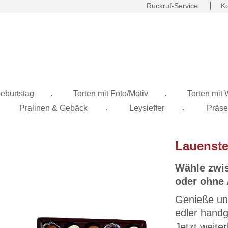
Rückruf-Service
Ko
.
.
eburtstag
Torten mit Foto/Motiv
Torten mit
.
.
Pralinen & Gebäck
Leysieffer
Präse
Lauenste
Wähle zwis
oder ohne 
Genieße un
edler handge
Pralinenspez
Jetzt weiter