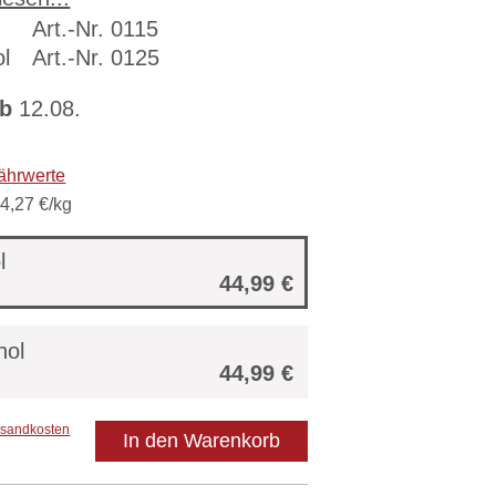
Art.-Nr. 0115
700 g
l
Art.-Nr. 0125
b
12.08.
ährwerte
4,27 €/kg
l
44,99 €
hol
44,99 €
rsandkosten
In den Warenkorb