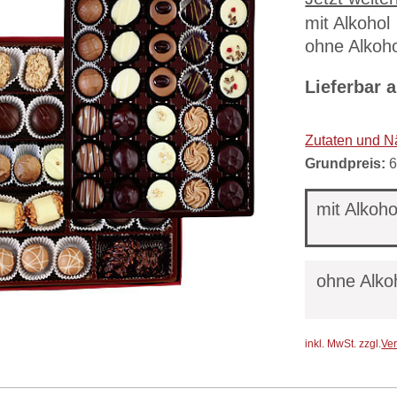
mit Alkohol
Inhalt: ca. 
ohne Alkoho
Lieferbar
a
Zutaten und N
Grundpreis:
6
mit Alkoho
ohne Alko
inkl. MwSt.
zzgl.
Ve