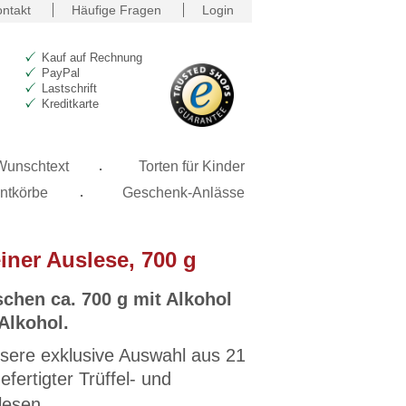
ntakt
Häufige Fragen
Login
Kauf auf Rechnung
PayPal
Lastschrift
Kreditkarte
.
 Wunschtext
Torten für Kinder
.
ntkörbe
Geschenk-Anlässe
iner Auslese, 700 g
chen ca. 700 g mit Alkohol
Alkohol.
sere exklusive Auswahl aus 21
fertigter Trüffel- und
ialitäten.
lesen...