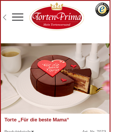
Konditor-Qualität
Torten mit Wunschtext
Fototorten
Lieferung an Wunschadresse
Torte „Für die beste Mama“
Produktdetails
Art.-Nr.
7073