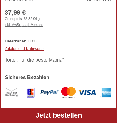
37,99 €
Grundpreis:
63,32 €/kg
inkl. MwSt., zzgl. Versand
Lieferbar
ab
11.08.
Zutaten und Nährwerte
Torte „Für die beste Mama“
Sicheres Bezahlen
Alle Preise verstehen sich inkl. gesetzlicher MwSt.
Jetzt bestellen
und zzgl. Versandkosten.
Telefon: +49 (0) 5303-50 68 990
Zur klassischen TortenPrima-Ansicht wechseln