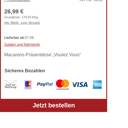
26,99 €
Grundpreis:
179,93 €/kg
inkl. MwSt., zzgl. Versand
Lieferbar
ab
07.08.
Zutaten und Nährwerte
Macarons-Präsentdose „Voulez Vous“
Sicheres Bezahlen
Alle Preise verstehen sich inkl. gesetzlicher MwSt.
Jetzt bestellen
und zzgl. Versandkosten.
Telefon: +49 (0) 5303-50 68 990
Zur klassischen TortenPrima-Ansicht wechseln