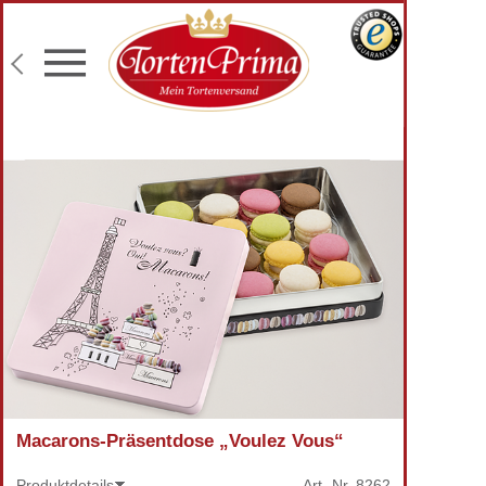
Konditor-Qualität
Torten mit Wunschtext
Fototorten
Lieferung an Wunschadresse
Macarons-Präsentdose „Voulez Vous“
Produktdetails
Art.-Nr.
8262