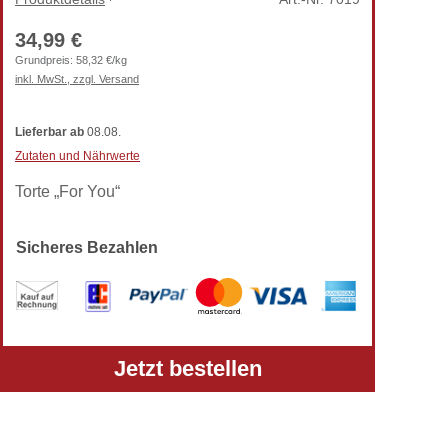
34,99 €
Grundpreis:
58,32 €/kg
inkl. MwSt., zzgl. Versand
Lieferbar
ab
08.08.
Zutaten und Nährwerte
Torte „For You“
Sicheres Bezahlen
Alle Preise verstehen sich inkl. gesetzlicher MwSt.
Jetzt bestellen
und zzgl. Versandkosten.
Telefon: +49 (0) 5303-50 68 990
Zur klassischen TortenPrima-Ansicht wechseln