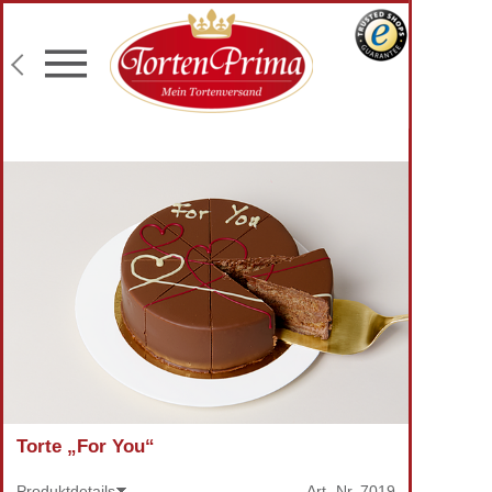
Konditor-Qualität
Torten mit Wunschtext
Fototorten
Lieferung an Wunschadresse
Torte „For You“
Produktdetails
Art.-Nr.
7019