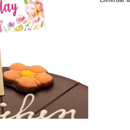
Lieferbar
a
Bitte haben
der Kuchen
eingesteck
Hersteller:
Confiserie
Gartenkam
49492 West
info@rabbe