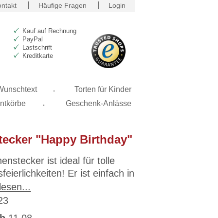
ntakt
Häufige Fragen
Login
Kauf auf Rechnung
PayPal
Lastschrift
Kreditkarte
.
 Wunschtext
Torten für Kinder
.
ntkörbe
Geschenk-Anlässe
ecker "Happy Birthday"
nstecker ist ideal für tolle
eierlichkeiten! Er ist einfach in
ng und sorgt für eine
lesen...
nde Dekoration Ihrer Torte.
123