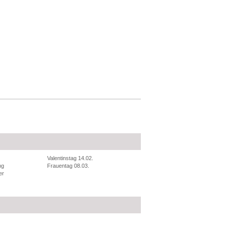
Valentinstag 14.02.
ng
Frauentag 08.03.
er