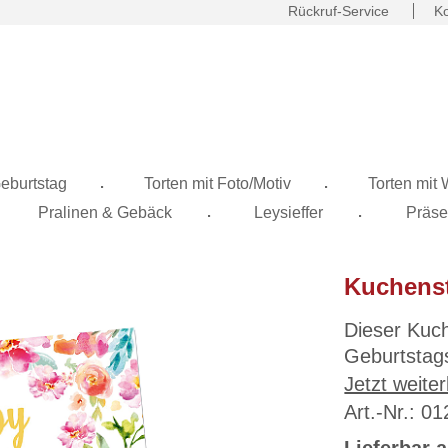
Rückruf-Service
Ko
.
.
eburtstag
Torten mit Foto/Motiv
Torten mit
.
.
Pralinen & Gebäck
Leysieffer
Präse
Kuchenst
Dieser Kuche
Geburtstagsf
der Anwendu
Jetzt weiter
beeindrucke
Art.-Nr.: 0