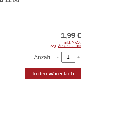
b
11.08.
 Sie Verständnis dafür, dass
stecker vom Empfänger selbst
t werden muss.
1,99 €
 Rabbel GmbH
inkl. MwSt.
p 1-3
zzgl.
Versandkosten
erkappeln
Anzahl
l.com
In den Warenkorb