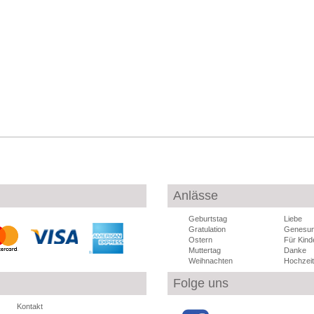
Anlässe
Geburtstag
Liebe
Gratulation
Genesu
Ostern
Für Kind
Muttertag
Danke
Weihnachten
Hochzeit
Folge uns
Kontakt