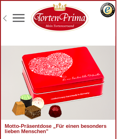
Konditor-Qualität
Torten mit Wunschtext
Fototorten
Lieferung an Wunschadresse
Motto-Präsentdose „Für einen besonders
lieben Menschen"