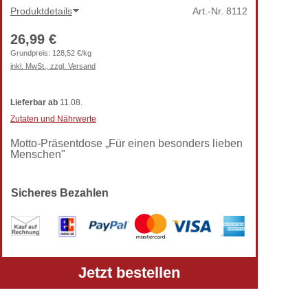
Produktdetails
Art.-Nr.
8112
26,99 €
Grundpreis:
128,52 €/kg
inkl. MwSt., zzgl. Versand
Lieferbar
ab
11.08.
Zutaten und Nährwerte
Motto-Präsentdose „Für einen besonders lieben
Menschen"
Sicheres Bezahlen
Alle Preise verstehen sich inkl. gesetzlicher MwSt.
Jetzt bestellen
und zzgl. Versandkosten.
Telefon: +49 (0) 5303-50 68 990