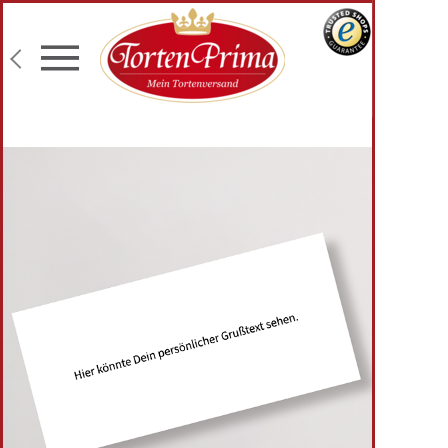
Konditor-Qualität
Torten mit Wunschtext
Fototorten
Lieferung an Wunschadresse