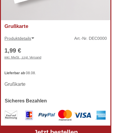
Grußkarte
Produktdetails
Art.-Nr.
DEC0000
1,99 €
inkl. MwSt., zzgl. Versand
Lieferbar
ab
08.08.
Grußkarte
Sicheres Bezahlen
Jetzt bestellen
Alle Preise verstehen sich inkl. gesetzlicher MwSt.