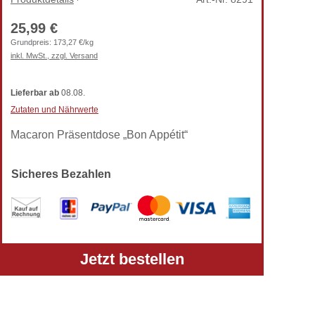
25,99 €
Grundpreis:
173,27 €/kg
inkl. MwSt., zzgl. Versand
Lieferbar
ab
08.08.
Zutaten und Nährwerte
Macaron Präsentdose „Bon Appétit“
Sicheres Bezahlen
Alle Preise verstehen sich inkl. gesetzlicher MwSt.
Jetzt bestellen
und zzgl. Versandkosten.
Telefon: +49 (0) 5303-50 68 990
Zur klassischen TortenPrima-Ansicht wechseln