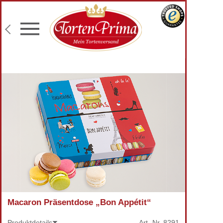
Konditor-Qualität
Torten mit Wunschtext
Fototorten
Lieferung an Wunschadresse
Macaron Präsentdose „Bon Appétit“
Produktdetails
Art.-Nr.
8291