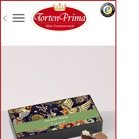
Konditor-Qualität
Torten mit Wunschtext
Fototorten
Lieferung an Wunschadresse