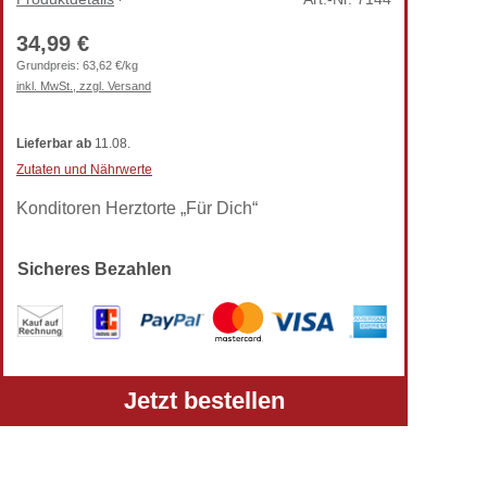
34,99 €
Grundpreis:
63,62 €/kg
inkl. MwSt., zzgl. Versand
Lieferbar
ab
11.08.
Zutaten und Nährwerte
Konditoren Herztorte „Für Dich“
Sicheres Bezahlen
Alle Preise verstehen sich inkl. gesetzlicher MwSt.
Jetzt bestellen
und zzgl. Versandkosten.
Telefon: +49 (0) 5303-50 68 990
Zur klassischen TortenPrima-Ansicht wechseln