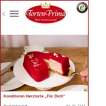
Konditor-Qualität
Torten mit Wunschtext
Fototorten
Lieferung an Wunschadresse
Konditoren Herztorte „Für Dich“
Produktdetails
Art.-Nr.
7144