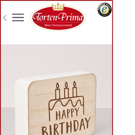
Konditor-Qualität
Torten mit Wunschtext
Fototorten
Lieferung an Wunschadresse