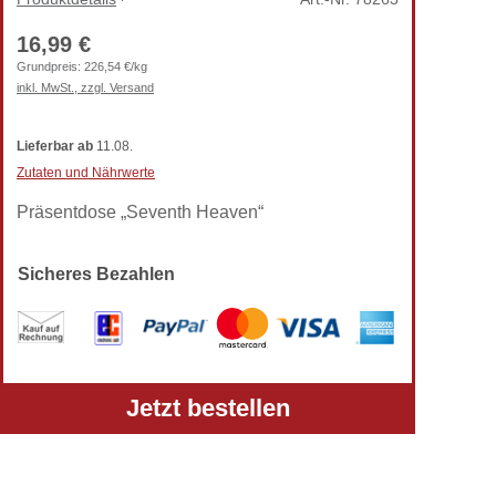
16,99 €
Grundpreis:
226,54 €/kg
inkl. MwSt., zzgl. Versand
Lieferbar
ab
11.08.
Zutaten und Nährwerte
Präsentdose „Seventh Heaven“
Sicheres Bezahlen
Alle Preise verstehen sich inkl. gesetzlicher MwSt.
Jetzt bestellen
und zzgl. Versandkosten.
Telefon: +49 (0) 5303-50 68 990
Zur klassischen TortenPrima-Ansicht wechseln