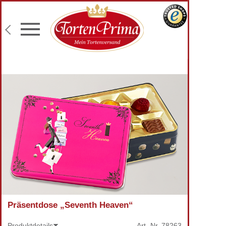
Konditor-Qualität
Torten mit Wunschtext
Fototorten
Lieferung an Wunschadresse
Präsentdose „Seventh Heaven“
Produktdetails
Art.-Nr.
78263