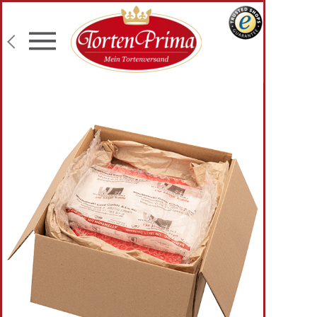
Konditor-Qualität
Torten mit Wunschtext
Fototorten
Lieferung an Wunschadresse