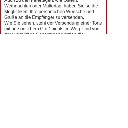
Auch zu den Feiertagen, wie Ostern,
Weihnachten oder Muttertag, haben Sie so die
Möglichkeit, Ihre persönlichen Wünsche und
Grüße an die Empfänger zu versenden.
Wie Sie sehen, steht der Versendung einer Torte
mit persönlichem Gruß nichts im Weg. Und von
dem köstlichen Geschmack werden die
Beschenkten garantiert entzückt sein.
Torten mit Wunschtext
Sicheres Bezahlen
Alle Preise verstehen sich inkl. gesetzlicher MwSt.
und zzgl. Versandkosten.
Telefon: +49 (0) 5303-50 68 990