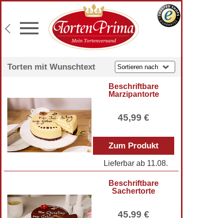
Konditor-Qualität
Torten mit Wunschtext
Fototorten
Lieferung an Wunschadresse
Torten mit Wunschtext
Beschriftbare
Marzipantorte
45,99 €
Zum Produkt
Lieferbar ab
11.08.
Beschriftbare
Sachertorte
45,99 €