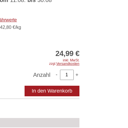
vom
11.08.
bis
30.08
ergessliches
rlebnis. Perfekt für alle, die
nderes suchen!
ährwerte
42,80 €/kg
a. 175 g
 erfolgt in bruchsicherer
.
24,99 €
inkl. MwSt.
zzgl.
Versandkosten
Anzahl
In den Warenkorb