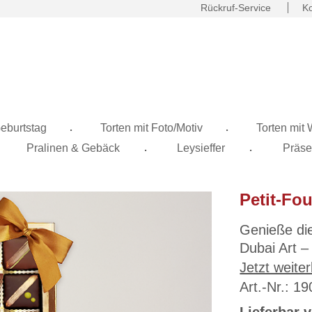
Rückruf-Service
Ko
.
.
eburtstag
Torten mit Foto/Motiv
Torten mit
.
.
Pralinen & Gebäck
Leysieffer
Präse
Petit-Fou
Genieße die
Dubai Art –
mit einer k
Jetzt weiter
Diese exqui
Art.-Nr.: 1
Schokolade