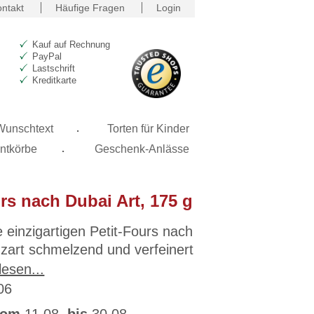
ntakt
Häufige Fragen
Login
Kauf auf Rechnung
PayPal
Lastschrift
Kreditkarte
.
 Wunschtext
Torten für Kinder
.
ntkörbe
Geschenk-Anlässe
rs nach Dubai Art, 175 g
 einzigartigen Petit-Fours nach
 zart schmelzend und verfeinert
nusprigen Pistazienfüllung.
lesen...
site Kombination aus cremiger
906
 und nussigem Crunch sorgt